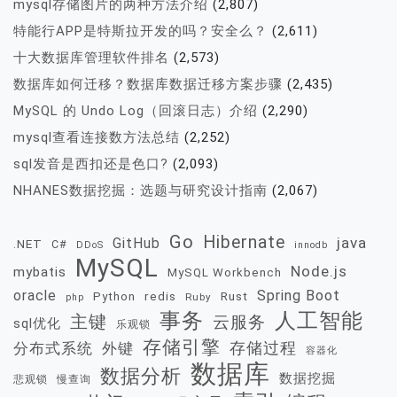
mysql存储图片的两种方法介绍
(2,807)
特能行APP是特斯拉开发的吗？安全么？
(2,611)
十大数据库管理软件排名
(2,573)
数据库如何迁移？数据库数据迁移方案步骤
(2,435)
MySQL 的 Undo Log（回滚日志）介绍
(2,290)
mysql查看连接数方法总结
(2,252)
sql发音是西扣还是色口?
(2,093)
NHANES数据挖掘：选题与研究设计指南
(2,067)
Go
Hibernate
java
GitHub
.NET
C#
DDoS
innodb
MySQL
Node.js
mybatis
MySQL Workbench
oracle
Spring Boot
redis
Rust
Python
Ruby
php
事务
人工智能
主键
云服务
sql优化
乐观锁
存储引擎
存储过程
分布式系统
外键
容器化
数据库
数据分析
数据挖掘
慢查询
悲观锁