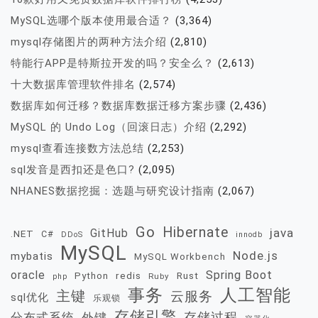
MySQL选哪个版本使用最合适？
(3,364)
mysql存储图片的两种方法介绍
(2,810)
特能行APP是特斯拉开发的吗？安全么？
(2,613)
十大数据库管理软件排名
(2,574)
数据库如何迁移？数据库数据迁移方案步骤
(2,436)
MySQL 的 Undo Log（回滚日志）介绍
(2,292)
mysql查看连接数方法总结
(2,253)
sql发音是西扣还是色口?
(2,095)
NHANES数据挖掘：选题与研究设计指南
(2,067)
Go
Hibernate
java
GitHub
.NET
C#
DDoS
innodb
MySQL
Node.js
mybatis
MySQL Workbench
oracle
Spring Boot
redis
Rust
Python
Ruby
php
事务
人工智能
主键
云服务
sql优化
乐观锁
存储引擎
存储过程
分布式系统
外键