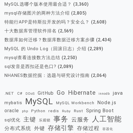
MySQL选哪个版本使用最合适？
(3,360)
mysql存储图片的两种方法介绍
(2,805)
特能行APP是特斯拉开发的吗？安全么？
(2,608)
十大数据库管理软件排名
(2,569)
数据库如何迁移？数据库数据迁移方案步骤
(2,434)
MySQL 的 Undo Log（回滚日志）介绍
(2,289)
mysql查看连接数方法总结
(2,250)
sql发音是西扣还是色口?
(2,089)
NHANES数据挖掘：选题与研究设计指南
(2,064)
Go
Hibernate
java
GitHub
.NET
C#
DDoS
innodb
MySQL
Node.js
mybatis
MySQL Workbench
oracle
Spring Boot
redis
Rust
Python
Ruby
php
事务
人工智能
主键
云服务
sql优化
乐观锁
存储引擎
存储过程
分布式系统
外键
容器化