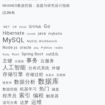
NHANES数据挖掘：选题与研究设计指南
(2,064)
Go
GitHub
.NET
C#
DDoS
Hibernate
java
mybatis
innodb
MySQL
MySQL Workbench
Node.js
oracle
redis
Python
php
Spring Boot
sql优化
Rust
Ruby
事务
主键
云服务
乐观锁
人工智能
分布式系统
外键
存储引擎
存储过程
悲观锁
容器化
数据库
数据分析
慢查询
热门
机器学习
数据挖掘
磁盘
索引
编程
程序员
触发器
运维
达梦
读写分离