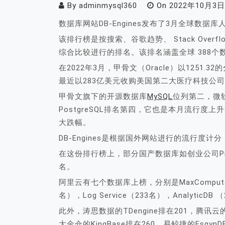
By
adminmysql360
On
2022年10月3日
数据库网站DB-Engines发布了3月全球数据
该排行榜是按搜索、谷歌趋势、 Stack Overflo
综合比较进行的排名。该排名涵盖全球 388
在2022年3月，甲骨文（Oracle）以1251
最近以283亿美元收购美国第二大医疗科技公司
甲骨文旗下的开源数据库
MySQL
位列第二，微软
PostgreSQL排名第四，它也是本月流行度上
大跌幅。
DB-Engines是根据国外网站进行的流行度
在这份排行榜上，部分国产数据库如创业公司PingCA
名。
阿里云有七个数据库上榜，分别是MaxCompute（20
名），Log Service（233名），AnalyticDB
此外，涛思数据的TDengine排在201，腾讯云的
大金仓的KingBase排在260，易鲸捷的EsgynD