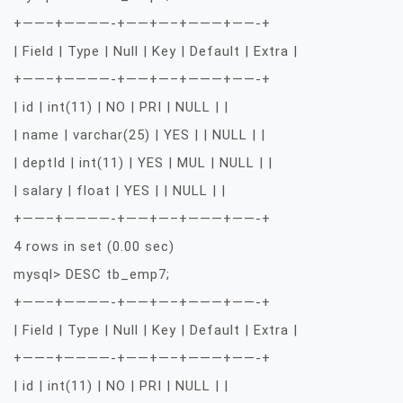
+——–+————-+——+—–+———+——-+
| Field | Type | Null | Key | Default | Extra |
+——–+————-+——+—–+———+——-+
| id | int(11) | NO | PRI | NULL | |
| name | varchar(25) | YES | | NULL | |
| deptId | int(11) | YES | MUL | NULL | |
| salary | float | YES | | NULL | |
+——–+————-+——+—–+———+——-+
4 rows in set (0.00 sec)
mysql> DESC tb_emp7;
+——–+————-+——+—–+———+——-+
| Field | Type | Null | Key | Default | Extra |
+——–+————-+——+—–+———+——-+
| id | int(11) | NO | PRI | NULL | |