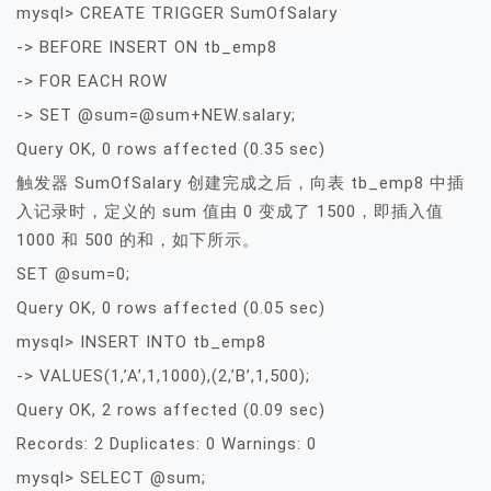
mysql> CREATE TRIGGER SumOfSalary
-> BEFORE INSERT ON tb_emp8
-> FOR EACH ROW
-> SET @sum=@sum+NEW.salary;
Query OK, 0 rows affected (0.35 sec)
触发器 SumOfSalary 创建完成之后，向表 tb_emp8 中插
入记录时，定义的 sum 值由 0 变成了 1500，即插入值
1000 和 500 的和，如下所示。
SET @sum=0;
Query OK, 0 rows affected (0.05 sec)
mysql> INSERT INTO tb_emp8
-> VALUES(1,’A’,1,1000),(2,’B’,1,500);
Query OK, 2 rows affected (0.09 sec)
Records: 2 Duplicates: 0 Warnings: 0
mysql> SELECT @sum;