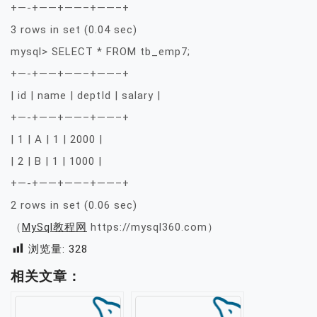
+—-+——+——–+——–+
3 rows in set (0.04 sec)
mysql> SELECT * FROM tb_emp7;
+—-+——+——–+——–+
| id | name | deptId | salary |
+—-+——+——–+——–+
| 1 | A | 1 | 2000 |
| 2 | B | 1 | 1000 |
+—-+——+——–+——–+
2 rows in set (0.06 sec)
（
MySql教程网
https://mysql360.com）
浏览量:
328
相关文章：