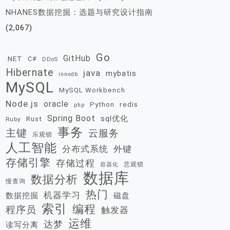
NHANES数据挖掘：选题与研究设计指南
(2,067)
Go
GitHub
.NET
C#
DDoS
Hibernate
java
mybatis
innodb
MySQL
MySQL Workbench
Node.js
oracle
redis
Python
php
Spring Boot
sql优化
Rust
Ruby
事务
主键
云服务
乐观锁
人工智能
分布式系统
外键
存储引擎
存储过程
悲观锁
容器化
数据库
数据分析
慢查询
热门
机器学习
数据挖掘
磁盘
索引
编程
程序员
触发器
运维
达梦
读写分离