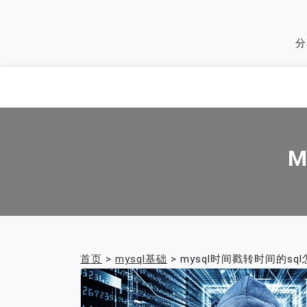
Skip
to
分
content
M
首页
>
mysql基础
>
mysql时间戳转时间的sq