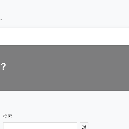
历。
写？
搜索
搜