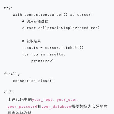
try:

    with connection.cursor() as cursor:

        # 调用存储过程

        cursor.callproc('SimpleProcedure')

        # 获取结果

        results = cursor.fetchall()

        for row in results:

            print(row)

finally:

注意：
上述代码中的
、
、
your_host
your_user
和
需要替换为实际的
数
your_password
your_database
据库
连接详情。