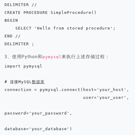
DELIMITER //

CREATE PROCEDURE SimpleProcedure()

BEGIN

    SELECT 'Hello from stored procedure';

END //

3、使用Python和
来执行上述存储过程：
pymysql
import pymysql

# 连接MySQL
数据库
connection = pymysql.connect(host='your_host',

                             user='your_user',

password='your_password',

database='your_database')
