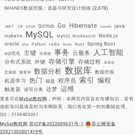
NHANES数据挖掘：选题与研究设计指南
(2,070)
Go
Hibernate
java
GitHub
.NET
C#
DDoS
innodb
MySQL
Node.js
mybatis
MySQL Workbench
oracle
Spring Boot
redis
Rust
Python
Ruby
php
事务
人工智能
主键
云服务
sql优化
乐观锁
存储引擎
存储过程
分布式系统
外键
容器化
数据库
数据分析
数据挖掘
慢查询
悲观锁
索引
热门
编程
程序员
机器学习
磁盘
运维
达梦
触发器
读写分离
更多尽在
MySql教程网
，声明：本网页内容旨在传播知识，若有
侵权等问题请及时与本网联系，我们将在第一时间删除处理。
QQ：3106403061
MySql教程网
苏ICP备2022009651号-1
苏公网安备
32021302001419号