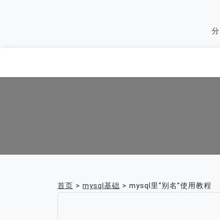
Skip
to
分
content
首页
>
mysql基础
>
mysql里“别名”使用教程