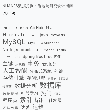
NHANES数据挖掘：选题与研究设计指南
(2,064)
Go
GitHub
.NET
C#
DDoS
Hibernate
java
mybatis
innodb
MySQL
MySQL Workbench
Node.js
oracle
redis
Python
php
Spring Boot
sql优化
Rust
Ruby
事务
主键
云服务
乐观锁
人工智能
分布式系统
外键
存储引擎
存储过程
悲观锁
容器化
数据库
数据分析
慢查询
热门
机器学习
数据挖掘
磁盘
索引
编程
程序员
触发器
运维
达梦
读写分离