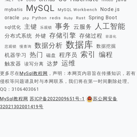
DDoS
innodb
MySQL
Node.js
mybatis
MySQL Workbench
oracle
Spring Boot
redis
Rust
Python
Ruby
php
事务
人工智能
主键
云服务
sql优化
乐观锁
存储引擎
存储过程
分布式系统
外键
容器化
数据库
数据分析
数据挖掘
慢查询
悲观锁
索引
热门
编程
程序员
机器学习
磁盘
运维
达梦
触发器
读写分离
更多尽在
MySql教程网
，声明：本网页内容旨在传播知识，若有
侵权等问题请及时与本网联系，我们将在第一时间删除处理。
QQ：3106403061
MySql教程网
苏ICP备2022009651号-1
苏公网安备
32021302001419号