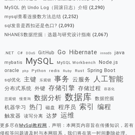
MySQL 的 Undo Log（回滚日志）介绍
(2,290)
mysql查看连接数方法总结
(2,252)
sql发音是西扣还是色口?
(2,093)
NHANES数据挖掘：选题与研究设计指南
(2,067)
Go
Hibernate
java
GitHub
.NET
C#
DDoS
innodb
MySQL
Node.js
mybatis
MySQL Workbench
oracle
Spring Boot
redis
Rust
Python
Ruby
php
事务
人工智能
主键
云服务
sql优化
乐观锁
存储引擎
存储过程
分布式系统
外键
容器化
数据库
数据分析
数据挖掘
慢查询
悲观锁
索引
热门
编程
程序员
机器学习
磁盘
运维
达梦
触发器
读写分离
更多尽在
MySql教程网
，声明：本网页内容旨在传播知识，若有
侵权等问题请及时与本网联系，我们将在第一时间删除处理。