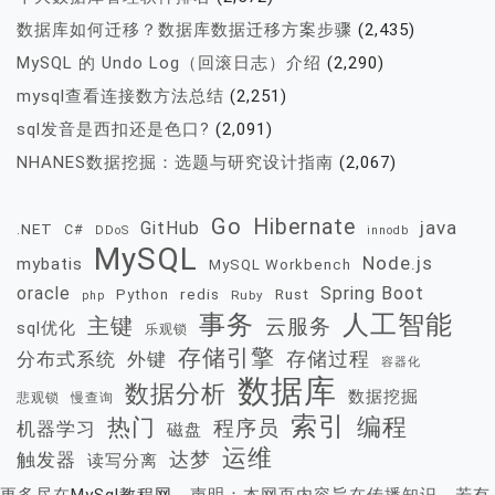
数据库如何迁移？数据库数据迁移方案步骤
(2,435)
MySQL 的 Undo Log（回滚日志）介绍
(2,290)
mysql查看连接数方法总结
(2,251)
sql发音是西扣还是色口?
(2,091)
NHANES数据挖掘：选题与研究设计指南
(2,067)
Go
Hibernate
java
GitHub
.NET
C#
DDoS
innodb
MySQL
Node.js
mybatis
MySQL Workbench
oracle
Spring Boot
redis
Rust
Python
Ruby
php
事务
人工智能
主键
云服务
sql优化
乐观锁
存储引擎
存储过程
分布式系统
外键
容器化
数据库
数据分析
数据挖掘
慢查询
悲观锁
索引
热门
编程
程序员
机器学习
磁盘
运维
达梦
触发器
读写分离
更多尽在
MySql教程网
，声明：本网页内容旨在传播知识，若有