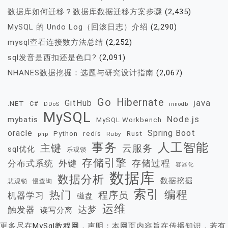
数据库如何迁移？数据库数据迁移方案步骤
(2,435)
MySQL 的 Undo Log（回滚日志）介绍
(2,290)
mysql查看连接数方法总结
(2,252)
sql发音是西扣还是色口?
(2,091)
NHANES数据挖掘：选题与研究设计指南
(2,067)
Go
Hibernate
java
GitHub
.NET
C#
DDoS
innodb
MySQL
Node.js
mybatis
MySQL Workbench
oracle
Spring Boot
redis
Rust
Python
Ruby
php
事务
人工智能
主键
云服务
sql优化
乐观锁
存储引擎
存储过程
分布式系统
外键
容器化
数据库
数据分析
数据挖掘
慢查询
悲观锁
索引
热门
编程
程序员
机器学习
磁盘
运维
达梦
触发器
读写分离
更多尽在
MySql教程网
，声明：本网页内容旨在传播知识，若有