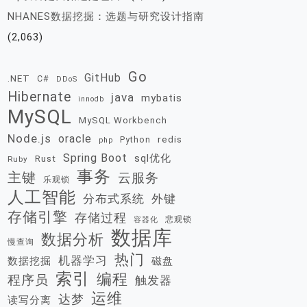
NHANES数据挖掘：选题与研究设计指南
(2,063)
Go
GitHub
.NET
C#
DDoS
Hibernate
java
mybatis
innodb
MySQL
MySQL Workbench
Node.js
oracle
redis
Python
php
Spring Boot
sql优化
Rust
Ruby
事务
主键
云服务
乐观锁
人工智能
分布式系统
外键
存储引擎
存储过程
悲观锁
容器化
数据库
数据分析
慢查询
热门
机器学习
数据挖掘
磁盘
索引
编程
程序员
触发器
运维
达梦
读写分离