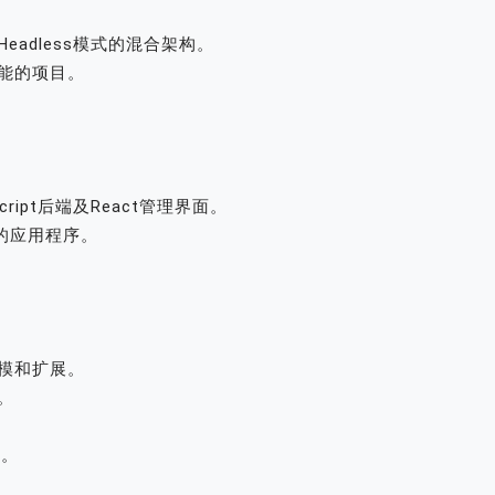
eadless模式的混合架构。
功能的项目。
。
Script后端及React管理界面。
t的应用程序。
建模和扩展。
序。
B。