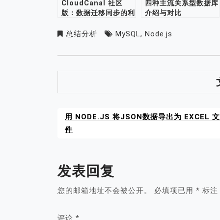
CloudCanal 社区
四种主流关系型数据库
版：数据迁移同步的利
介绍与对比
器
总结分析
MySQL
,
Node.js
用 NODE.JS 将JSON数据导出为 EXCEL 文
件
发表回复
您的邮箱地址不会被公开。
必填项已用
*
标注
评论
*