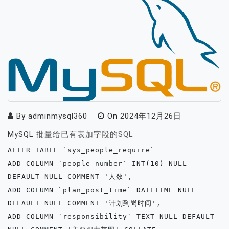
By
adminmysql360
On
2024年12月26日
MySQL
批量给已有表加字段的SQL
ALTER TABLE `sys_people_require`

ADD COLUMN `people_number` INT(10) NULL 
DEFAULT NULL COMMENT '人数',

ADD COLUMN `plan_post_time` DATETIME NULL 
DEFAULT NULL COMMENT '计划到岗时间',

ADD COLUMN `responsibility` TEXT NULL DEFAULT 