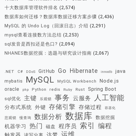
十大数据库管理软件排名
(2,574)
数据库如何迁移？数据库数据迁移方案步骤
(2,436)
MySQL 的 Undo Log（回滚日志）介绍
(2,291)
mysql查看连接数方法总结
(2,253)
sql发音是西扣还是色口?
(2,094)
NHANES数据挖掘：选题与研究设计指南
(2,067)
Go
Hibernate
java
GitHub
.NET
C#
DDoS
innodb
MySQL
Node.js
mybatis
MySQL Workbench
oracle
Spring Boot
redis
Rust
Python
Ruby
php
事务
人工智能
主键
云服务
sql优化
乐观锁
存储引擎
存储过程
分布式系统
外键
容器化
数据库
数据分析
数据挖掘
慢查询
悲观锁
索引
热门
编程
程序员
机器学习
磁盘
运维
达梦
触发器
读写分离