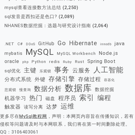
mysql查看连接数方法总结
(2,250)
sql发音是西扣还是色口?
(2,089)
NHANES数据挖掘：选题与研究设计指南
(2,064)
Go
Hibernate
java
GitHub
.NET
C#
DDoS
innodb
MySQL
Node.js
mybatis
MySQL Workbench
oracle
Spring Boot
redis
Rust
Python
Ruby
php
事务
人工智能
主键
云服务
sql优化
乐观锁
存储引擎
存储过程
分布式系统
外键
容器化
数据库
数据分析
数据挖掘
慢查询
悲观锁
索引
热门
编程
程序员
机器学习
磁盘
运维
达梦
触发器
读写分离
更多尽在
MySql教程网
，声明：本网页内容旨在传播知识，若有
侵权等问题请及时与本网联系，我们将在第一时间删除处理。
QQ：3106403061