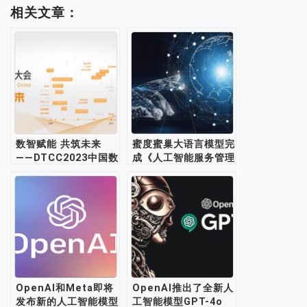
相关文章：
数智赋能 共筑未来
蜜度蜜巢大语言模型完
——DTCC2023中国数
成《人工智能服务管理
据库技术大会邀您参
办法》备案
加！
OpenAI和Meta即将
OpenAI推出了全新人
发布新的人工智能模型
工智能模型GPT-4o