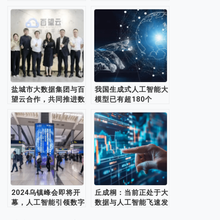
盐城市大数据集团与百
我国生成式人工智能大
望云合作，共同推进数
模型已有超180个
字经济跃迁
2024乌镇峰会即将开
丘成桐：当前正处于大
幕，人工智能引领数字
数据与人工智能飞速发
经济未来
展的关键时期