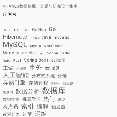
NHANES数据挖掘：选题与研究设计指南
(2,064)
Go
GitHub
.NET
C#
DDoS
Hibernate
java
mybatis
innodb
MySQL
MySQL Workbench
Node.js
oracle
redis
Python
php
Spring Boot
sql优化
Rust
Ruby
事务
主键
云服务
乐观锁
人工智能
分布式系统
外键
存储引擎
存储过程
悲观锁
容器化
数据库
数据分析
慢查询
热门
机器学习
数据挖掘
磁盘
索引
编程
程序员
触发器
运维
达梦
读写分离