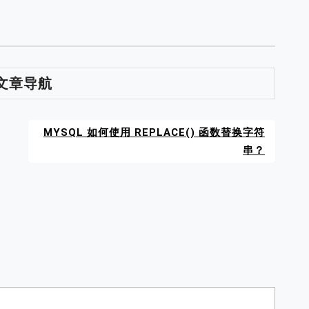
增删改查功能
视图吗？
文章导航
MYSQL 如何使用 REPLACE() 函数替换字符
串？