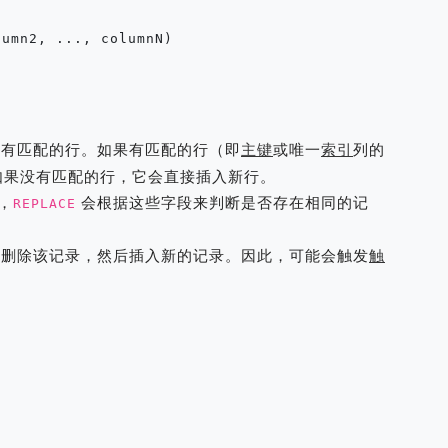
umn2, ..., columnN)

有匹配的行。如果有匹配的行（即
主键
或唯一
索引
列的
如果没有匹配的行，它会直接插入新行。
，
会根据这些字段来判断是否存在相同的记
REPLACE
删除该记录，然后插入新的记录。因此，可能会触发
触