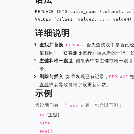
REPLACE INTO table_name (column1, col
详细说明
查找并替换
:
会先查找表中是否已经
REPLACE
值相同），它将删除该行并插入新的一行。
主键
和唯一
索引
: 如果表中有主键或唯一索引
录。
删除与插入
: 如果发现已有记录，
先
REPLACE
发器
或者导致自增字段重新计数。
示例
假设我们有一个
表，包含以下列：
users
(主键)
id
name
email