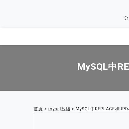
Skip
to
分
content
MySQL中
首页
>
mysql基础
>
MySQL中REPLACE和