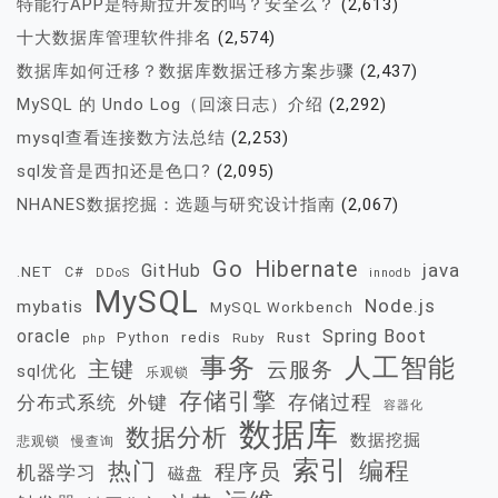
特能行APP是特斯拉开发的吗？安全么？
(2,613)
十大数据库管理软件排名
(2,574)
数据库如何迁移？数据库数据迁移方案步骤
(2,437)
MySQL 的 Undo Log（回滚日志）介绍
(2,292)
mysql查看连接数方法总结
(2,253)
sql发音是西扣还是色口?
(2,095)
NHANES数据挖掘：选题与研究设计指南
(2,067)
Go
Hibernate
java
GitHub
.NET
C#
DDoS
innodb
MySQL
Node.js
mybatis
MySQL Workbench
oracle
Spring Boot
redis
Rust
Python
Ruby
php
事务
人工智能
主键
云服务
sql优化
乐观锁
存储引擎
存储过程
分布式系统
外键
容器化
数据库
数据分析
数据挖掘
慢查询
悲观锁
索引
热门
编程
程序员
机器学习
磁盘