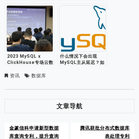
界纪录
2023 MySQL x
什么情况下会出现
ClickHouse专场云数
MySQL主从延迟？如
据库技术沙龙成功举
何避免？
办，顶级专家云集
资讯
数据库
文章导航
金篆信科申请新型数据
腾讯获批分布式数据库
库查询专利，提升查询
表处理专利