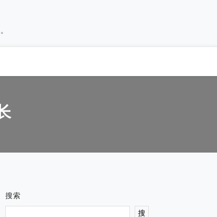
历。
长
搜索
搜