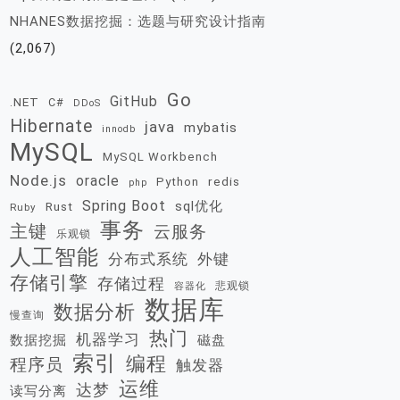
NHANES数据挖掘：选题与研究设计指南
(2,067)
Go
GitHub
.NET
C#
DDoS
Hibernate
java
mybatis
innodb
MySQL
MySQL Workbench
Node.js
oracle
redis
Python
php
Spring Boot
sql优化
Rust
Ruby
事务
主键
云服务
乐观锁
人工智能
分布式系统
外键
存储引擎
存储过程
悲观锁
容器化
数据库
数据分析
慢查询
热门
机器学习
数据挖掘
磁盘
索引
编程
程序员
触发器
运维
达梦
读写分离