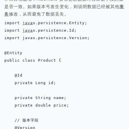
是否一致。如果版本号发生变化，则说明数据已经被其他
事
务
修改，从而避免了数据丢失。
import 
java
x.persistence.Entity;

import 
java
x.persistence.Id;

import javax.persistence.Version;

@Entity

public class Product {

    @Id

    private Long id;

    private String name;

    private double price;

    // 版本字段

    @Version
