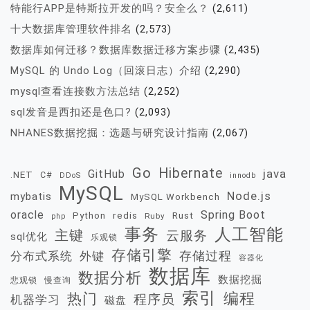
特能行APP是特斯拉开发的吗？安全么？
(2,611)
十大数据库管理软件排名
(2,573)
数据库如何迁移？数据库数据迁移方案步骤
(2,435)
MySQL 的 Undo Log（回滚日志）介绍
(2,290)
mysql查看连接数方法总结
(2,252)
sql发音是西扣还是色口?
(2,093)
NHANES数据挖掘：选题与研究设计指南
(2,067)
Go
Hibernate
java
GitHub
.NET
C#
DDoS
innodb
MySQL
Node.js
mybatis
MySQL Workbench
oracle
Spring Boot
redis
Rust
Python
Ruby
php
事务
人工智能
主键
云服务
sql优化
乐观锁
存储引擎
存储过程
分布式系统
外键
容器化
数据库
数据分析
数据挖掘
慢查询
悲观锁
索引
热门
编程
程序员
机器学习
磁盘