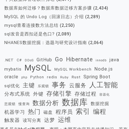
数据库如何迁移？数据库数据迁移方案步骤
(2,434)
MySQL 的 Undo Log（回滚日志）介绍
(2,289)
mysql查看连接数方法总结
(2,250)
sql发音是西扣还是色口?
(2,089)
NHANES数据挖掘：选题与研究设计指南
(2,064)
Go
Hibernate
java
GitHub
.NET
C#
DDoS
innodb
MySQL
Node.js
mybatis
MySQL Workbench
oracle
Spring Boot
redis
Rust
Python
Ruby
php
事务
人工智能
主键
云服务
sql优化
乐观锁
存储引擎
存储过程
分布式系统
外键
容器化
数据库
数据分析
数据挖掘
慢查询
悲观锁
索引
热门
编程
程序员
机器学习
磁盘
运维
达梦
触发器
读写分离