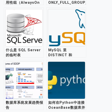
用性组（AlwaysOn
ONLY_FULL_GROUP_BY
Availability
模式下分组查询报错问
Groups）？
题的解决
什么是 SQL Server
MySQL 里
的临时表
DISTINCT 和
（#TempTable）和
GROUP BY 有何差
表变量
异？
（@TableVariable）
的区别？
数据库系统发展趋势报
如何在Python中连接
告
OceanBase数据库并