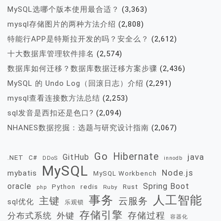
MySQL选哪个版本使用最合适？
(3,363)
mysql存储图片的两种方法介绍
(2,808)
特能行APP是特斯拉开发的吗？安全么？
(2,612)
十大数据库管理软件排名
(2,574)
数据库如何迁移？数据库数据迁移方案步骤
(2,436)
MySQL 的 Undo Log（回滚日志）介绍
(2,291)
mysql查看连接数方法总结
(2,253)
sql发音是西扣还是色口?
(2,094)
NHANES数据挖掘：选题与研究设计指南
(2,067)
Go
Hibernate
java
GitHub
.NET
C#
DDoS
innodb
MySQL
Node.js
mybatis
MySQL Workbench
oracle
Spring Boot
redis
Rust
Python
Ruby
php
事务
人工智能
主键
云服务
sql优化
乐观锁
存储引擎
存储过程
分布式系统
外键
容器化