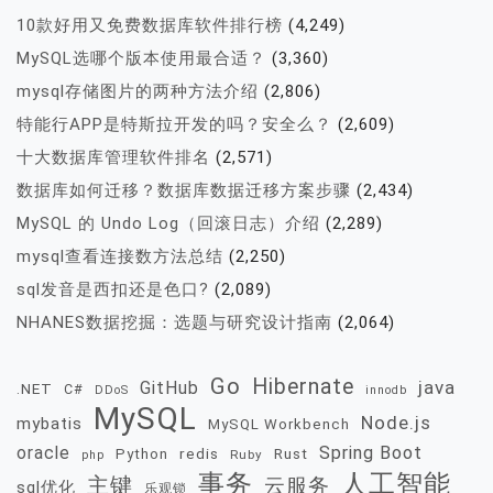
10款好用又免费数据库软件排行榜
(4,249)
MySQL选哪个版本使用最合适？
(3,360)
mysql存储图片的两种方法介绍
(2,806)
特能行APP是特斯拉开发的吗？安全么？
(2,609)
十大数据库管理软件排名
(2,571)
数据库如何迁移？数据库数据迁移方案步骤
(2,434)
MySQL 的 Undo Log（回滚日志）介绍
(2,289)
mysql查看连接数方法总结
(2,250)
sql发音是西扣还是色口?
(2,089)
NHANES数据挖掘：选题与研究设计指南
(2,064)
Go
Hibernate
java
GitHub
.NET
C#
DDoS
innodb
MySQL
Node.js
mybatis
MySQL Workbench
oracle
Spring Boot
redis
Rust
Python
Ruby
php
事务
人工智能
主键
云服务
sql优化
乐观锁