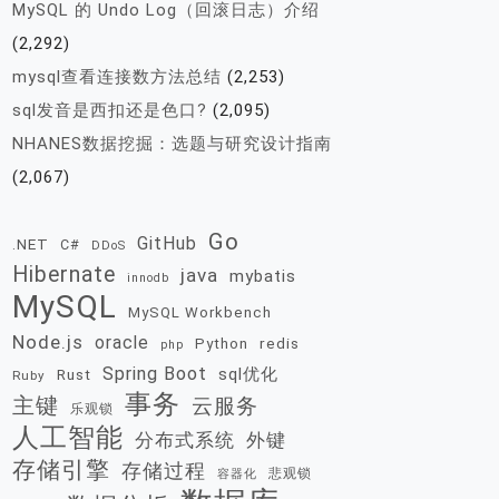
MySQL 的 Undo Log（回滚日志）介绍
(2,292)
mysql查看连接数方法总结
(2,253)
sql发音是西扣还是色口?
(2,095)
NHANES数据挖掘：选题与研究设计指南
(2,067)
Go
GitHub
.NET
C#
DDoS
Hibernate
java
mybatis
innodb
MySQL
MySQL Workbench
Node.js
oracle
redis
Python
php
Spring Boot
sql优化
Rust
Ruby
事务
主键
云服务
乐观锁
人工智能
分布式系统
外键
存储引擎
存储过程
悲观锁
容器化