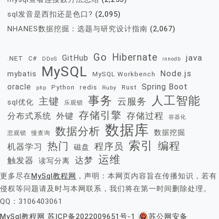
sql发音是西扣还是色口?
(2,095)
NHANES数据挖掘：选题与研究设计指南
(2,067)
Go
Hibernate
java
GitHub
.NET
C#
DDoS
innodb
MySQL
Node.js
mybatis
MySQL Workbench
oracle
Spring Boot
redis
Rust
Python
Ruby
php
事务
人工智能
主键
云服务
sql优化
乐观锁
存储引擎
存储过程
分布式系统
外键
容器化
数据库
数据分析
数据挖掘
慢查询
悲观锁
索引
热门
编程
程序员
机器学习
磁盘
运维
达梦
触发器
读写分离
更多尽在
MySql教程网
，声明：本网页内容旨在传播知识，若有
侵权等问题请及时与本网联系，我们将在第一时间删除处理。
QQ：3106403061
MySql教程网
苏ICP备2022009651号-1
苏公网安备