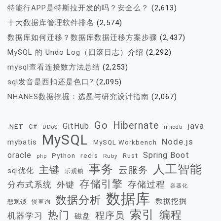
特能行APP是特斯拉开发的吗？安全么？
(2,613)
十大数据库管理软件排名
(2,574)
数据库如何迁移？数据库数据迁移方案步骤
(2,437)
MySQL 的 Undo Log（回滚日志）介绍
(2,292)
mysql查看连接数方法总结
(2,253)
sql发音是西扣还是色口?
(2,095)
NHANES数据挖掘：选题与研究设计指南
(2,067)
Go
Hibernate
java
GitHub
.NET
C#
DDoS
innodb
MySQL
Node.js
mybatis
MySQL Workbench
oracle
Spring Boot
redis
Rust
Python
Ruby
php
事务
人工智能
主键
云服务
sql优化
乐观锁
存储引擎
存储过程
分布式系统
外键
容器化
数据库
数据分析
数据挖掘
慢查询
悲观锁
索引
热门
编程
程序员
机器学习
磁盘