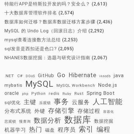
特能行APP是特斯拉开发的吗？安全么？
(2,613)
十大数据库管理软件排名
(2,574)
数据库如何迁移？数据库数据迁移方案步骤
(2,436)
MySQL 的 Undo Log（回滚日志）介绍
(2,292)
mysql查看连接数方法总结
(2,253)
sql发音是西扣还是色口?
(2,095)
NHANES数据挖掘：选题与研究设计指南
(2,067)
Go
Hibernate
java
GitHub
.NET
C#
DDoS
innodb
MySQL
Node.js
mybatis
MySQL Workbench
oracle
Spring Boot
redis
Rust
Python
Ruby
php
事务
人工智能
主键
云服务
sql优化
乐观锁
存储引擎
存储过程
分布式系统
外键
容器化
数据库
数据分析
数据挖掘
慢查询
悲观锁
索引
热门
编程
程序员
机器学习
磁盘