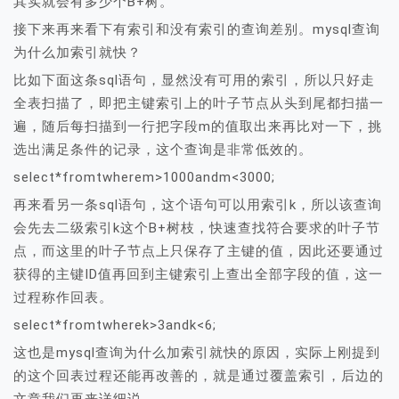
其实就会有多少个B+树。
接下来再来看下有索引和没有索引的查询差别。mysql查询
为什么加索引就快？
比如下面这条sql语句，显然没有可用的索引，所以只好走
全表扫描了，即把主键索引上的叶子节点从头到尾都扫描一
遍，随后每扫描到一行把字段m的值取出来再比对一下，挑
选出满足条件的记录，这个查询是非常低效的。
select*fromtwherem>1000andm<3000;
再来看另一条sql语句，这个语句可以用索引k，所以该查询
会先去二级索引k这个B+树枝，快速查找符合要求的叶子节
点，而这里的叶子节点上只保存了主键的值，因此还要通过
获得的主键ID值再回到主键索引上查出全部字段的值，这一
过程称作回表。
select*fromtwherek>3andk<6;
这也是mysql查询为什么加索引就快的原因，实际上刚提到
的这个回表过程还能再改善的，就是通过覆盖索引，后边的