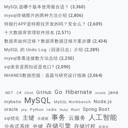
MySQL选哪个版本使用最合适？
(3,360)
mysql存储图片的两种方法介绍
(2,806)
特能行APP是特斯拉开发的吗？安全么？
(2,609)
十大数据库管理软件排名
(2,571)
数据库如何迁移？数据库数据迁移方案步骤
(2,434)
MySQL 的 Undo Log（回滚日志）介绍
(2,289)
mysql查看连接数方法总结
(2,250)
sql发音是西扣还是色口?
(2,090)
NHANES数据挖掘：选题与研究设计指南
(2,064)
Go
Hibernate
java
GitHub
.NET
C#
DDoS
innodb
MySQL
Node.js
mybatis
MySQL Workbench
oracle
Spring Boot
redis
Rust
Python
Ruby
php
事务
人工智能
主键
云服务
sql优化
乐观锁
存储引擎
存储过程
分布式系统
外键
容器化