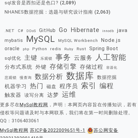
sql发音是西扣还是色口?
(2,089)
NHANES数据挖掘：选题与研究设计指南
(2,063)
Go
Hibernate
java
GitHub
.NET
C#
DDoS
innodb
MySQL
Node.js
mybatis
MySQL Workbench
oracle
Spring Boot
redis
Rust
Python
Ruby
php
事务
人工智能
主键
云服务
sql优化
乐观锁
存储引擎
存储过程
分布式系统
外键
容器化
数据库
数据分析
数据挖掘
慢查询
悲观锁
索引
热门
编程
程序员
机器学习
磁盘
运维
达梦
触发器
读写分离
更多尽在
MySql教程网
，声明：本网页内容旨在传播知识，若有
侵权等问题请及时与本网联系，我们将在第一时间删除处理。
QQ：3106403061
MySql教程网
苏ICP备2022009651号-1
苏公网安备