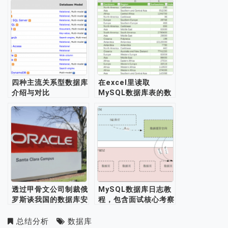
Navigator教程
四种主流关系型数据库
在excel里读取
介绍与对比
MySQL数据库表的数
据库
透过甲骨文公司制裁俄
MySQL数据库日志教
罗斯谈我国的数据库安
程，包含面试核心考察
全
点
总结分析
数据库