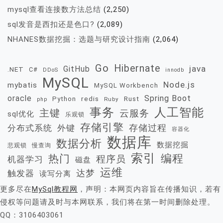
mysql查看连接数方法总结
(2,250)
sql发音是西扣还是色口?
(2,089)
NHANES数据挖掘：选题与研究设计指南
(2,064)
Go
Hibernate
java
GitHub
.NET
C#
DDoS
innodb
MySQL
Node.js
mybatis
MySQL Workbench
oracle
Spring Boot
redis
Rust
Python
Ruby
php
事务
人工智能
主键
云服务
sql优化
乐观锁
存储引擎
存储过程
分布式系统
外键
容器化
数据库
数据分析
数据挖掘
慢查询
悲观锁
索引
热门
编程
程序员
机器学习
磁盘
运维
达梦
触发器
读写分离
更多尽在
MySql教程网
，声明：本网页内容旨在传播知识，若有
侵权等问题请及时与本网联系，我们将在第一时间删除处理。
QQ：3106403061