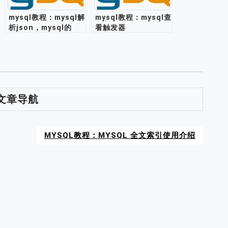
mysql教程：mysql解
mysql教程：mysql查
析json，mysql的
看触发器
json格式支持存储处
理json数据
文章导航
MYSQL教程：MYSQL 全文索引使用介绍