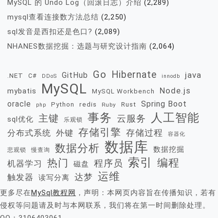
MySQL 的 Undo Log（回滚日志）介绍
(2,289)
mysql查看连接数方法总结
(2,250)
sql发音是西扣还是色口?
(2,089)
NHANES数据挖掘：选题与研究设计指南
(2,064)
Go
Hibernate
java
GitHub
.NET
C#
DDoS
innodb
MySQL
Node.js
mybatis
MySQL Workbench
oracle
Spring Boot
redis
Rust
Python
Ruby
php
事务
人工智能
主键
云服务
sql优化
乐观锁
存储引擎
存储过程
分布式系统
外键
容器化
数据库
数据分析
数据挖掘
慢查询
悲观锁
索引
热门
编程
程序员
机器学习
磁盘
运维
达梦
触发器
读写分离
更多尽在
MySql教程网
，声明：本网页内容旨在传播知识，若有
侵权等问题请及时与本网联系，我们将在第一时间删除处理。
QQ：3106403061