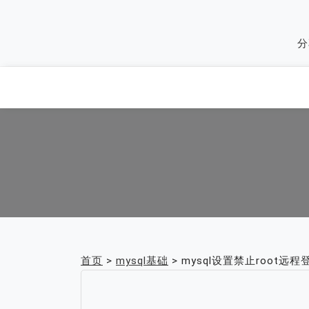
Skip
to
分
content
首页
>
mysql基础
>
mysql设置禁止root远程