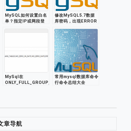
MySQL如何设置白名
修改MySQL5.7数据
单？指定IP或网段登
库密码，出现ERROR
录
1054 (42S22)错误如
何解决？
MySql在
常用mysql数据库命令
ONLY_FULL_GROUP_BY
行命令总结大全
模式下分组查询报错问
题的解决
文章导航