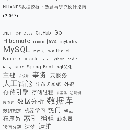
NHANES数据挖掘：选题与研究设计指南
(2,067)
Go
GitHub
.NET
C#
DDoS
Hibernate
java
mybatis
innodb
MySQL
MySQL Workbench
Node.js
oracle
redis
Python
php
Spring Boot
sql优化
Rust
Ruby
事务
主键
云服务
乐观锁
人工智能
分布式系统
外键
存储引擎
存储过程
悲观锁
容器化
数据库
数据分析
慢查询
热门
机器学习
数据挖掘
磁盘
索引
编程
程序员
触发器
运维
达梦
读写分离