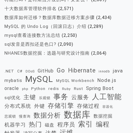
十大数据库管理软件排名
(2,571)
数据库如何迁移？数据库数据迁移方案步骤
(2,434)
MySQL 的 Undo Log（回滚日志）介绍
(2,289)
mysql查看连接数方法总结
(2,250)
sql发音是西扣还是色口?
(2,090)
NHANES数据挖掘：选题与研究设计指南
(2,064)
Go
Hibernate
java
GitHub
.NET
C#
DDoS
innodb
MySQL
Node.js
mybatis
MySQL Workbench
oracle
Spring Boot
redis
Rust
Python
Ruby
php
事务
人工智能
主键
云服务
sql优化
乐观锁
存储引擎
存储过程
分布式系统
外键
容器化
数据库
数据分析
数据挖掘
慢查询
悲观锁
索引
热门
编程
程序员
机器学习
磁盘
运维