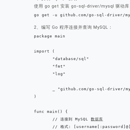
使用 go get 安装 go-sql-driver/mysql 驱动
go get -u github.com/go-sql-driver/m
2、编写 Go 程序连接并查询 MySQL：
package main

import (

	"database/sql"

	"fmt"

	"log"

	_ "github.com/go-sql-driver/mysql"

)

func main() {

	// 连接到 MySQL 
数据库
	// 格式: [username[:password]@][protocol[(address)]]/dbname[?