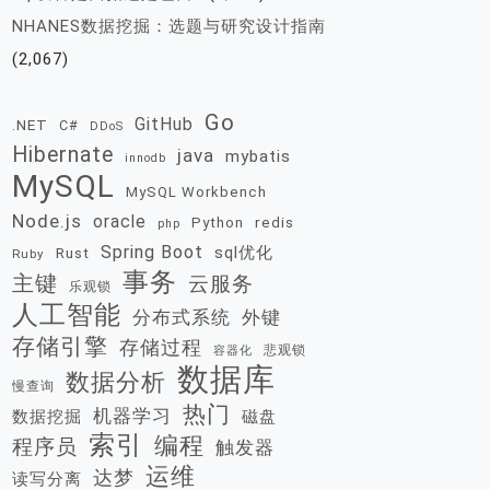
NHANES数据挖掘：选题与研究设计指南
(2,067)
Go
GitHub
.NET
C#
DDoS
Hibernate
java
mybatis
innodb
MySQL
MySQL Workbench
Node.js
oracle
redis
Python
php
Spring Boot
sql优化
Rust
Ruby
事务
主键
云服务
乐观锁
人工智能
分布式系统
外键
存储引擎
存储过程
悲观锁
容器化
数据库
数据分析
慢查询
热门
机器学习
数据挖掘
磁盘
索引
编程
程序员
触发器
运维
达梦
读写分离