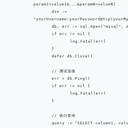
param1=value1&...&paramN=valueN]

	dsn := 
"yourUsername:yourPassword@tcp(yourMy
	db, err := sql.Open("mysql", dsn)

	if err != nil {

		log.Fatal(err)

	}

	defer db.Close()

	// 测试连接

	err = db.Ping()

	if err != nil {

		log.Fatal(err)

	}

	// 执行查询

	query := "SELECT column1, column2 FROM yourTableName WHERE someColumn = ?"
