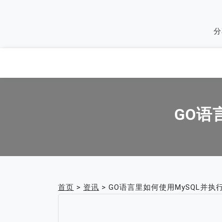
Skip
to
分
content
GO语
首页
>
资讯
>
GO语言里如何使用MySQL并执