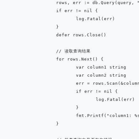
	rows, err := db.Query(query, "someValue")

	if err != nil {

		log.Fatal(err)

	}

	defer rows.Close()

	// 读取查询结果

	for rows.Next() {

		var column1 string

		var column2 string

		err = rows.Scan(&column1, &column2)

		if err != nil {

			log.Fatal(err)

		}

		fmt.Printf("column1: %s, column2: %s\n", column1, column2)

	}
