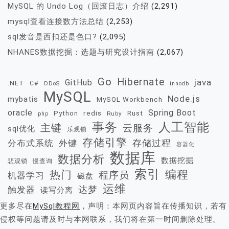
MySQL 的 Undo Log（回滚日志）介绍
(2,291)
mysql查看连接数方法总结
(2,253)
sql发音是西扣还是色口?
(2,095)
NHANES数据挖掘：选题与研究设计指南
(2,067)
Go
Hibernate
java
GitHub
.NET
C#
DDoS
innodb
MySQL
Node.js
mybatis
MySQL Workbench
oracle
Spring Boot
redis
Rust
Python
Ruby
php
事务
人工智能
主键
云服务
sql优化
乐观锁
存储引擎
存储过程
分布式系统
外键
容器化
数据库
数据分析
数据挖掘
慢查询
悲观锁
索引
热门
编程
程序员
机器学习
磁盘
运维
达梦
触发器
读写分离
更多尽在
MySql教程网
，声明：本网页内容旨在传播知识，若有
侵权等问题请及时与本网联系，我们将在第一时间删除处理。