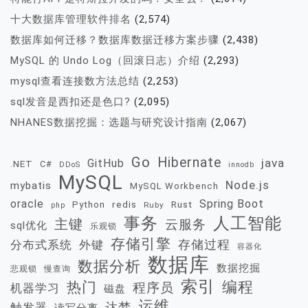
十大数据库管理软件排名
(2,574)
数据库如何迁移？数据库数据迁移方案步骤
(2,438)
MySQL 的 Undo Log（回滚日志）介绍
(2,293)
mysql查看连接数方法总结
(2,253)
sql发音是西扣还是色口?
(2,095)
NHANES数据挖掘：选题与研究设计指南
(2,067)
Go
Hibernate
java
GitHub
.NET
C#
DDoS
innodb
MySQL
Node.js
mybatis
MySQL Workbench
oracle
Spring Boot
redis
Rust
Python
Ruby
php
事务
人工智能
主键
云服务
sql优化
乐观锁
存储引擎
存储过程
分布式系统
外键
容器化
数据库
数据分析
数据挖掘
慢查询
悲观锁
索引
热门
编程
程序员
机器学习
磁盘
运维
达梦
触发器