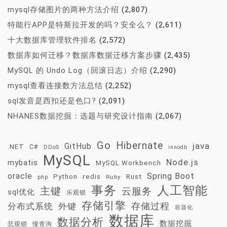
mysql存储图片的两种方法介绍
(2,807)
特能行APP是特斯拉开发的吗？安全么？
(2,611)
十大数据库管理软件排名
(2,572)
数据库如何迁移？数据库数据迁移方案步骤
(2,435)
MySQL 的 Undo Log（回滚日志）介绍
(2,290)
mysql查看连接数方法总结
(2,252)
sql发音是西扣还是色口?
(2,091)
NHANES数据挖掘：选题与研究设计指南
(2,067)
Go
Hibernate
java
GitHub
.NET
C#
DDoS
innodb
MySQL
Node.js
mybatis
MySQL Workbench
oracle
Spring Boot
redis
Rust
Python
Ruby
php
事务
人工智能
主键
云服务
sql优化
乐观锁
存储引擎
存储过程
分布式系统
外键
容器化
数据库
数据分析
数据挖掘
慢查询
悲观锁