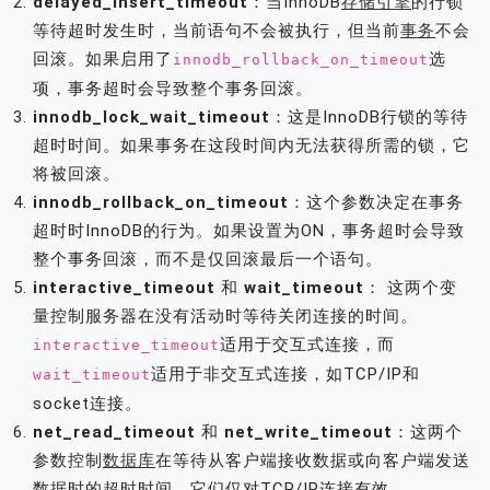
delayed_insert_timeout
：当InnoDB
存储引擎
的行锁
等待超时发生时，当前语句不会被执行，但当前
事务
不会
回滚。如果启用了
选
innodb_rollback_on_timeout
项，事务超时会导致整个事务回滚。
innodb_lock_wait_timeout
：这是InnoDB行锁的等待
超时时间。如果事务在这段时间内无法获得所需的锁，它
将被回滚。
innodb_rollback_on_timeout
：这个参数决定在事务
超时时InnoDB的行为。如果设置为ON，事务超时会导致
整个事务回滚，而不是仅回滚最后一个语句。
interactive_timeout
和
wait_timeout
： 这两个变
量控制服务器在没有活动时等待关闭连接的时间。
适用于交互式连接，而
interactive_timeout
适用于非交互式连接，如TCP/IP和
wait_timeout
socket连接。
net_read_timeout
和
net_write_timeout
：这两个
参数控制
数据库
在等待从客户端接收数据或向客户端发送
数据时的超时时间。它们仅对TCP/IP连接有效。