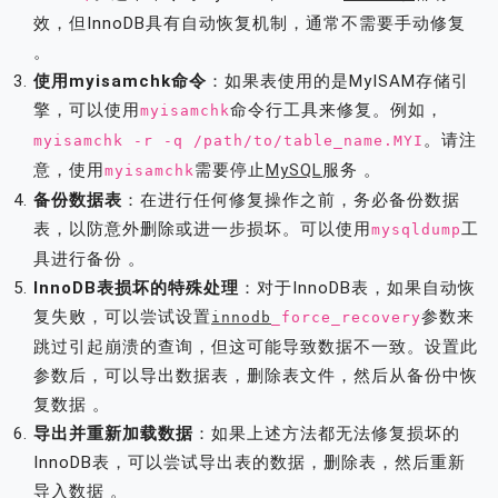
效，但InnoDB具有自动恢复机制，通常不需要手动修复
。
使用myisamchk命令
：如果表使用的是MyISAM存储引
擎，可以使用
命令行工具来修复。例如，
myisamchk
。请注
myisamchk -r -q /path/to/table_name.MYI
意，使用
需要停止
MySQL
服务 。
myisamchk
备份数据表
：在进行任何修复操作之前，务必备份数据
表，以防意外删除或进一步损坏。可以使用
工
mysqldump
具进行备份 。
InnoDB表损坏的特殊处理
：对于InnoDB表，如果自动恢
复失败，可以尝试设置
参数来
innodb
_force_recovery
跳过引起崩溃的查询，但这可能导致数据不一致。设置此
参数后，可以导出数据表，删除表文件，然后从备份中恢
复数据 。
导出并重新加载数据
：如果上述方法都无法修复损坏的
InnoDB表，可以尝试导出表的数据，删除表，然后重新
导入数据 。