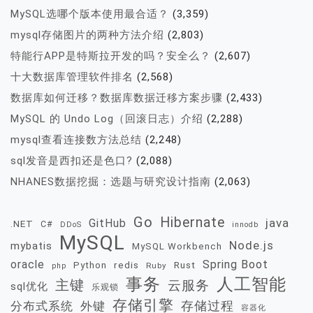
MySQL选哪个版本使用最合适？
(3,359)
mysql存储图片的两种方法介绍
(2,803)
特能行APP是特斯拉开发的吗？安全么？
(2,607)
十大数据库管理软件排名
(2,568)
数据库如何迁移？数据库数据迁移方案步骤
(2,433)
MySQL 的 Undo Log（回滚日志）介绍
(2,288)
mysql查看连接数方法总结
(2,248)
sql发音是西扣还是色口?
(2,088)
NHANES数据挖掘：选题与研究设计指南
(2,063)
Go
Hibernate
java
GitHub
.NET
C#
DDoS
innodb
MySQL
Node.js
mybatis
MySQL Workbench
oracle
Spring Boot
redis
Rust
Python
Ruby
php
事务
人工智能
主键
云服务
sql优化
乐观锁
存储引擎
存储过程
分布式系统
外键
容器化