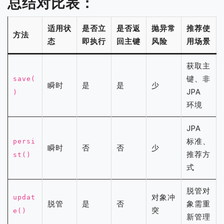
总结对比表：
适用状
是否立
是否返
抛异常
推荐使
方法
态
即执行
回主键
风险
用场景
获取主
键、非
save(
瞬时
是
是
少
JPA
)
环境
JPA
标准、
persi
瞬时
否
否
少
推荐方
st()
式
脱管对
对象冲
updat
脱管
是
否
象需重
突
e()
新管理