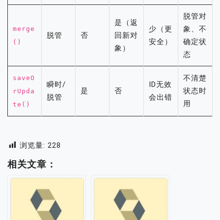
脱管对
是（返
少（更
象、不
merge
脱管
否
回新对
安全）
确定状
()
象）
态
不清楚
saveO
瞬时/
ID无效
是
否
状态时
rUpda
脱管
会出错
用
te()
浏览量:
228
相关文章：