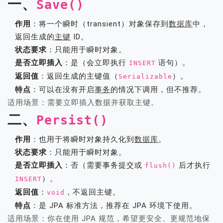
一、
Save()
作用
：将一个瞬时（transient）对象保存到
数据库
中，
返回生成的
主键
ID。
状态要求
：只能用于瞬时对象。
是否立即插入
：是（会立即执行
语句）。
INSERT
返回值
：返回生成的主键值（
）。
Serializable
特点
：可以在没有开启
事务
的情况下调用，但不推荐。
适用场景：需要立即插入数据并获取主键。
二、
Persist()
作用
：也用于将瞬时对象持久化到
数据库
。
状态要求
：只能用于瞬时对象。
是否立即插入
：否（需要事务提交或
后才执行
flush()
）。
INSERT
返回值
：
，不返回主键。
void
特点
：是 JPA 标准方法，推荐在 JPA 环境下使用。
适用场景：你在使用 JPA 规范，希望更安全、更规范地保