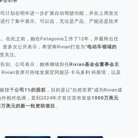
n董事会职务
。公司计划在明年进一步扩展自动驾驶功能，并在上周首次
略进行了集中展示。可以说，无论是产品、产能还是技术
员。在此之前，她在Patagonia工作了12年，并最终出任
inge）曾多次公开表示，希望将Rivian打造为“
电动车领域的
备受关注。
完全告别。公司表示，她将继续担任
Rivian基金会董事会主
ivian首席可持续发展官阿妮莎·卡马多利·科斯塔，以及
时被授予
公司1%的股权
，目的是让“自然世界”成为Rivian成
作相对低调，直到2024年才首次宣布发放
1000万美元
60万美元的新一轮资助项目
。