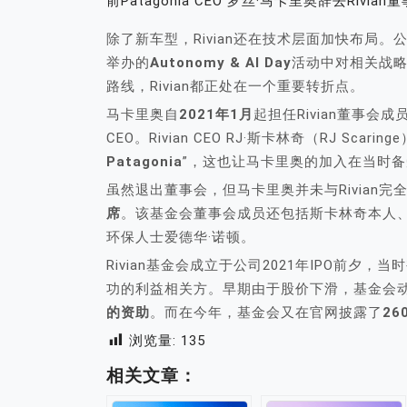
前Patagonia CEO 罗丝·马卡里奥辞去Rivia
除了新车型，Rivian还在技术层面加快布局
举办的
Autonomy & AI Day
活动中对相关战
路线，Rivian都正处在一个重要转折点。
马卡里奥自
2021年1月
起担任Rivian董事会成
CEO。Rivian CEO RJ·斯卡林奇（RJ Scar
Patagonia
”，这也让马卡里奥的加入在当时
虽然退出董事会，但马卡里奥并未与Rivian
席
。该基金会董事会成员还包括斯卡林奇本人、R
环保人士爱德华·诺顿。
Rivian基金会成立于公司2021年IPO前夕，当
功的利益相关方。早期由于股价下滑，基金会动
的资助
。而在今年，基金会又在官网披露了
2
浏览量:
135
相关文章：