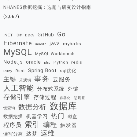
NHANES数据挖掘：选题与研究设计指南
(2,067)
Go
GitHub
.NET
C#
DDoS
Hibernate
java
mybatis
innodb
MySQL
MySQL Workbench
Node.js
oracle
redis
Python
php
Spring Boot
sql优化
Rust
Ruby
事务
主键
云服务
乐观锁
人工智能
分布式系统
外键
存储引擎
存储过程
悲观锁
容器化
数据库
数据分析
慢查询
热门
机器学习
数据挖掘
磁盘
索引
编程
程序员
触发器
运维
达梦
读写分离