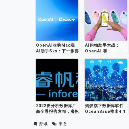
OpenAI收购Mac端
AI购物助手大战：
AI助手Sky：下一步要
OpenAI 和
让电脑“自己动起来”
Perplexity 谁更受用
户青睐？
2022爱分析数据库厂
蚂蚁旗下数据库软件
商全景报告发布，睿帆
OceanBase推出4.1
科技成绩亮眼
版本
资讯
事务