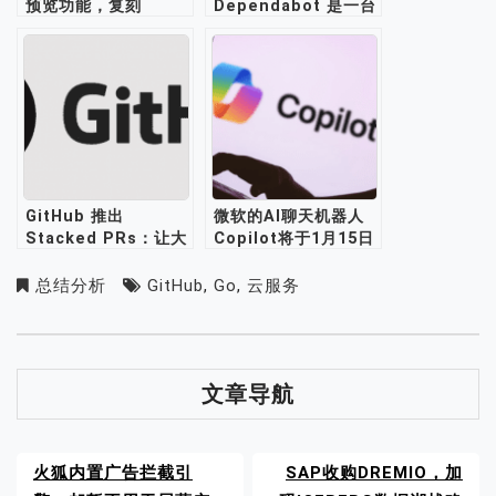
预览功能，复刻
Dependabot 是一台
Phabricator 设计理
“噪音机器”，应被关闭
念
GitHub 推出
微软的AI聊天机器人
Stacked PRs：让大
Copilot将于1月15日
型代码评审更轻松
停止在WhatsApp上
运行
总结分析
GitHub
,
Go
,
云服务
文章导航
火狐内置广告拦截引
SAP收购DREMIO，加