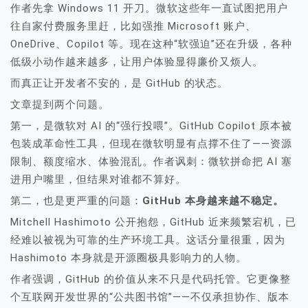
作者先拿 Windows 11 开刀。微软这些年一直试图把用户
往自家付费服务里赶，比如强推 Microsoft 账户、
OneDrive、Copilot 等。现在这种“软强迫”还在升级，各种
低级小动作越来越多，让用户体验显得廉价又烦人。
而真正让开发者不安的，是 GitHub 的状态。
文章提到两个问题。
第一，是微软对 AI 的“强行投喂”。GitHub Copilot 原本被
包装成革命性工具，但现在微软明显有点撑不住了——资源
限制、额度缩水、体验混乱。作者讽刺：微软拼命把 AI 塞
进用户嘴里，但结果对谁都不算好。
第二，也是更严重的问题：
GitHub 本身越来越不稳定。
Mitchell Hashimoto 公开抱怨，GitHub 近来频繁宕机，已
经难以被视为可靠的生产环境工具。这话分量很重，因为
Hashimoto 本身就是开源圈极具影响力的人物。
作者强调，GitHub 的价值从来不只是代码托管。它更像整
个互联网开发世界的“公共图书馆”——不仅承担协作、版本