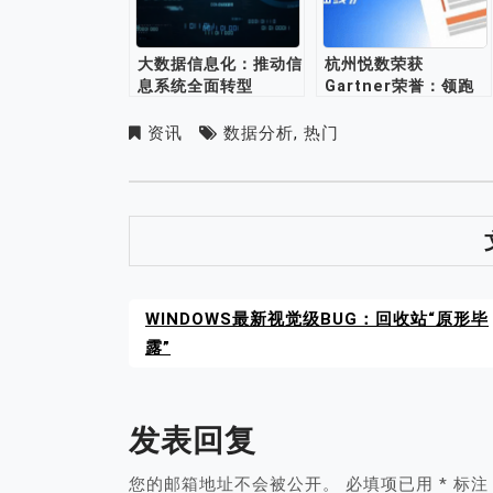
大数据信息化：推动信
杭州悦数荣获
息系统全面转型
Gartner荣誉：领跑
2023年中国数据与AI
领域
资讯
数据分析
,
热门
WINDOWS最新视觉级BUG：回收站“原形毕
露”
发表回复
您的邮箱地址不会被公开。
必填项已用
*
标注