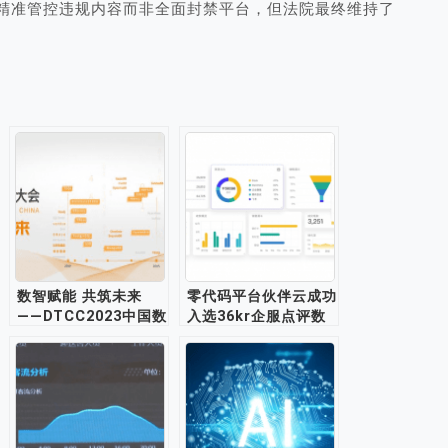
张应精准管控违规内容而非全面封禁平台，但法院最终维持了
数智赋能 共筑未来
零代码平台伙伴云成功
——DTCC2023中国数
入选36kr企服点评数
据库技术大会邀您参
据分析BI榜单
加！