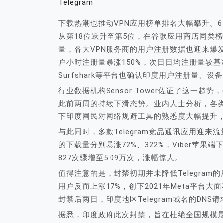
Telegram
下载热潮也推动VPN应用榜单排名大幅攀升。6月1
从第18位跃升至第5位，在谷歌应用商店同类
量，各大VPN服务商的用户注册数据也迎来爆发式
户小时注册量暴涨150%，次日日均注册量较基准水
Surfshark等平台也确认印度用户注册量、设
行业数据机构Sensor Tower佐证了这一趋
此前两周的持续下滑态势。业内人士分析，各类
下印度网民对网络规避工具的熟悉度大幅提升
与此同时，多款Telegram竞品通讯应用迎来
的下载量分别暴涨72%、322%，Viber苹果
827次骤增至5.09万次，涨幅惊人。
值得注意的是，封禁初期并未降低Telegra
用户反而上涨17%，创下2021年Meta平台大面
封禁后两日，印度地区Telegram域名的D
据悉，印度政府此次封禁，旨在杜绝全国规模