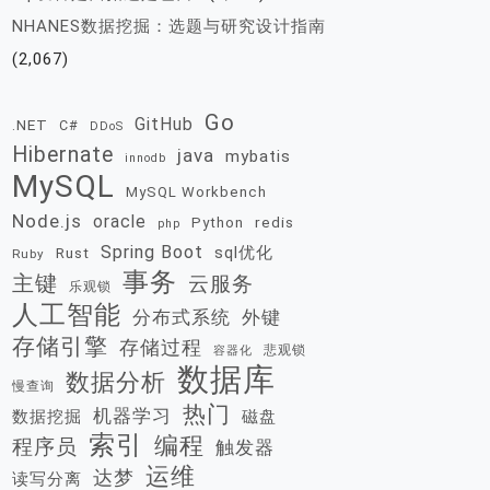
NHANES数据挖掘：选题与研究设计指南
(2,067)
Go
GitHub
.NET
C#
DDoS
Hibernate
java
mybatis
innodb
MySQL
MySQL Workbench
Node.js
oracle
redis
Python
php
Spring Boot
sql优化
Rust
Ruby
事务
主键
云服务
乐观锁
人工智能
分布式系统
外键
存储引擎
存储过程
悲观锁
容器化
数据库
数据分析
慢查询
热门
机器学习
数据挖掘
磁盘
索引
编程
程序员
触发器
运维
达梦
读写分离