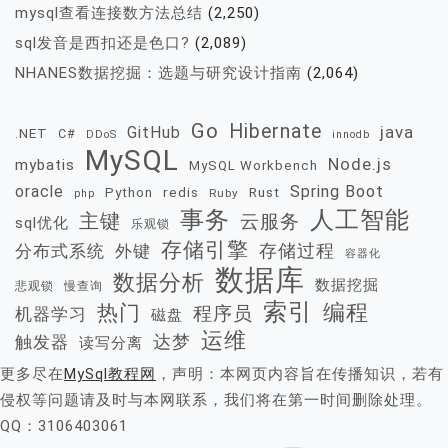
mysql查看连接数方法总结
(2,250)
sql发音是西扣还是色口?
(2,089)
NHANES数据挖掘：选题与研究设计指南
(2,064)
Go
Hibernate
java
GitHub
.NET
C#
DDoS
innodb
MySQL
Node.js
mybatis
MySQL Workbench
oracle
Spring Boot
redis
Rust
Python
Ruby
php
事务
人工智能
主键
云服务
sql优化
乐观锁
存储引擎
存储过程
分布式系统
外键
容器化
数据库
数据分析
数据挖掘
慢查询
悲观锁
索引
热门
编程
程序员
机器学习
磁盘
运维
达梦
触发器
读写分离
更多尽在
MySql教程网
，声明：本网页内容旨在传播知识，若有
侵权等问题请及时与本网联系，我们将在第一时间删除处理。
QQ：3106403061