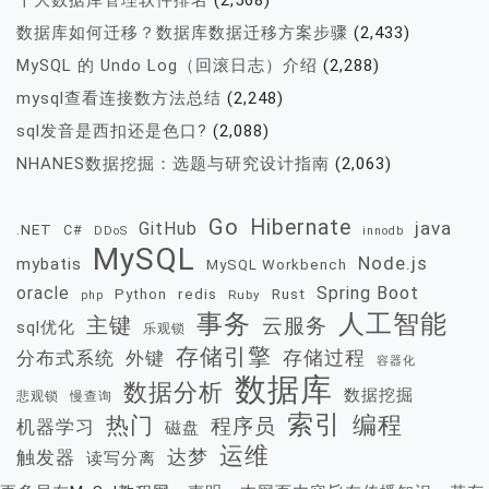
十大数据库管理软件排名
(2,568)
数据库如何迁移？数据库数据迁移方案步骤
(2,433)
MySQL 的 Undo Log（回滚日志）介绍
(2,288)
mysql查看连接数方法总结
(2,248)
sql发音是西扣还是色口?
(2,088)
NHANES数据挖掘：选题与研究设计指南
(2,063)
Go
Hibernate
java
GitHub
.NET
C#
DDoS
innodb
MySQL
Node.js
mybatis
MySQL Workbench
oracle
Spring Boot
redis
Rust
Python
Ruby
php
事务
人工智能
主键
云服务
sql优化
乐观锁
存储引擎
存储过程
分布式系统
外键
容器化
数据库
数据分析
数据挖掘
慢查询
悲观锁
索引
热门
编程
程序员
机器学习
磁盘
运维
达梦
触发器
读写分离