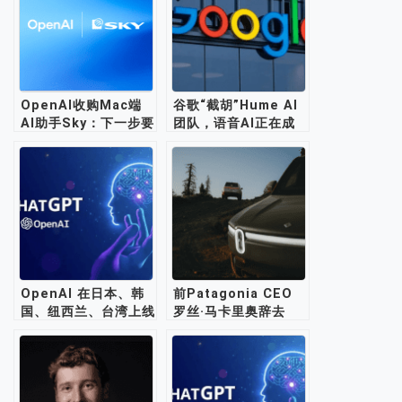
OpenAI收购Mac端
谷歌“截胡”Hume AI
AI助手Sky：下一步要
团队，语音AI正在成
让电脑“自己动起来”
为新战场
OpenAI 在日本、韩
前Patagonia CEO
国、纽西兰、台湾上线
罗丝·马卡里奥辞去
ChatGPT 群聊功能
Rivian董事会职务