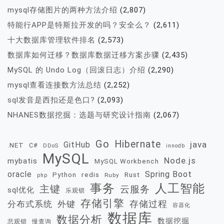
mysql存储图片的两种方法介绍
(2,807)
特能行APP是特斯拉开发的吗？安全么？
(2,611)
十大数据库管理软件排名
(2,573)
数据库如何迁移？数据库数据迁移方案步骤
(2,435)
MySQL 的 Undo Log（回滚日志）介绍
(2,290)
mysql查看连接数方法总结
(2,252)
sql发音是西扣还是色口?
(2,093)
NHANES数据挖掘：选题与研究设计指南
(2,067)
Go
Hibernate
java
GitHub
.NET
C#
DDoS
innodb
MySQL
Node.js
mybatis
MySQL Workbench
oracle
Spring Boot
redis
Rust
Python
Ruby
php
事务
人工智能
主键
云服务
sql优化
乐观锁
存储引擎
存储过程
分布式系统
外键
容器化
数据库
数据分析
数据挖掘
慢查询
悲观锁