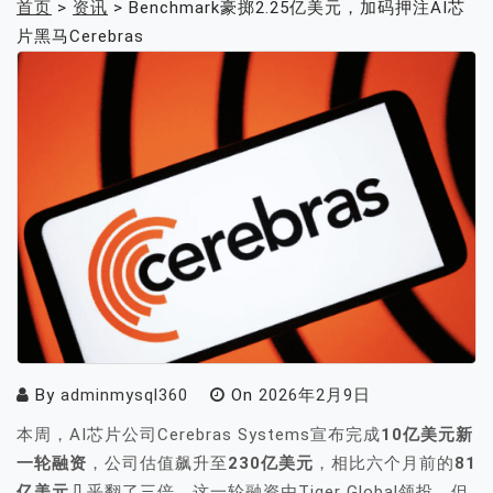
首页
>
资讯
>
Benchmark豪掷2.25亿美元，加码押注AI芯
片黑马Cerebras
By
adminmysql360
On
2026年2月9日
本周，AI芯片公司Cerebras Systems宣布完成
10亿美元新
一轮融资
，公司估值飙升至
230亿美元
，相比六个月前的
81
亿美元
几乎翻了三倍。这一轮融资由Tiger Global领投，但