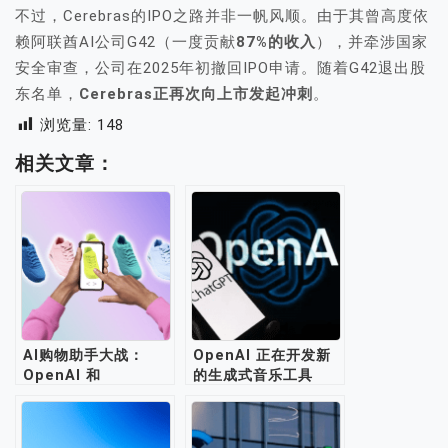
不过，Cerebras的IPO之路并非一帆风顺。由于其曾高度依
赖阿联酋AI公司G42（一度贡献
87%的收入
），并牵涉国家
安全审查，公司在2025年初撤回IPO申请。随着G42退出股
东名单，
Cerebras正再次向上市发起冲刺
。
浏览量:
148
相关文章：
AI购物助手大战：
OpenAI 正在开发新
OpenAI 和
的生成式音乐工具
Perplexity 谁更受用
户青睐？