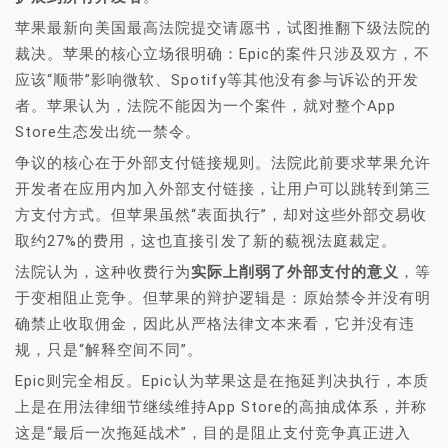
苹果最新向美国最高法院提交请愿书，试图推翻下级法院的
裁决。苹果的核心立场很明确：Epic的案件只涉及双方，不
应该“顺带”影响微软、Spotify等其他没有参与诉讼的开发
者。苹果认为，法院不能因为一个案件，就对整个App
Store生态发出统一禁令。
争议的核心在于外部支付链接规则。法院此前要求苹果允许
开发者在应用内加入外部支付链接，让用户可以跳转到第三
方支付方式。但苹果虽然“表面执行”，却对这些外部交易收
取约27%的费用，这也直接引发了新的藐视法庭裁定。
法院认为，这种收费行为
实际上削弱了外部支付的意义
，等
于变相阻止竞争。但苹果的辩护逻辑是：原始禁令并没有明
确禁止收取佣金，因此从严格法律文本来看，它并没有违
规，只是“解释空间不同”。
Epic则完全相反。Epic认为苹果这是在拖延判决执行，本质
上是在用法律细节继续维持App Store的高抽成体系，并称
这是“最后一次拖延战术”，目的是阻止支付竞争真正进入