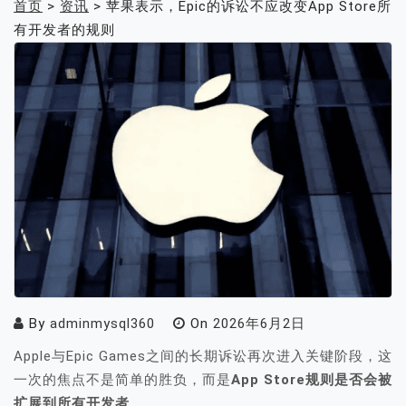
首页
>
资讯
>
苹果表示，Epic的诉讼不应改变App Store所
有开发者的规则
By
adminmysql360
On
2026年6月2日
Apple与Epic Games之间的长期诉讼再次进入关键阶段，这
一次的焦点不是简单的胜负，而是
App Store规则是否会被
扩展到所有开发者
。